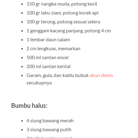
150 gr nangka muda, potong kecil
100 gr labu siam, potong korek api
100 gr terong, potong sesuai selera
1 genggam kacang panjang, potong 4 cm
1 lembar daun salam
2 cm lengkuas, memarkan
500 ml santan encer
200 ml santan kental
Garam, gula, dan kaldu bubuk
akun demo
secukupnya
Bumbu halus:
4 siung bawang merah
3 siung bawang putih