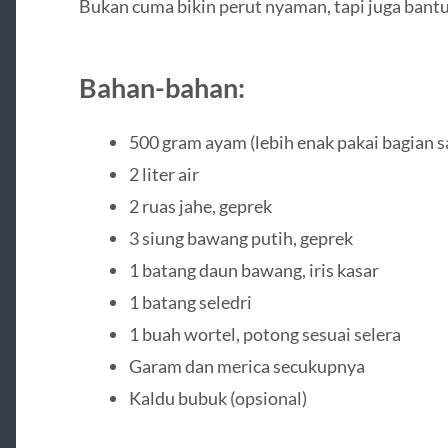
Bukan cuma bikin perut nyaman, tapi juga bantu
Bahan-bahan:
500 gram ayam (lebih enak pakai bagian s
2 liter air
2 ruas jahe, geprek
3 siung bawang putih, geprek
1 batang daun bawang, iris kasar
1 batang seledri
1 buah wortel, potong sesuai selera
Garam dan merica secukupnya
Kaldu bubuk (opsional)