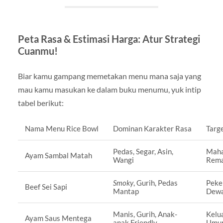
Peta Rasa & Estimasi Harga: Atur Strategi
Cuanmu!
Biar kamu gampang memetakan menu mana saja yang
mau kamu masukan ke dalam buku menumu, yuk intip
tabel berikut:
Nama Menu Rice Bowl
Dominan Karakter Rasa
Targ
Pedas, Segar, Asin,
Maha
Ayam Sambal Matah
Wangi
Rema
Smoky
, Gurih, Pedas
Peke
Beef Sei Sapi
Mantap
Dew
Manis, Gurih, Anak-
Kelu
Ayam Saus Mentega
anak Friendly
Umu