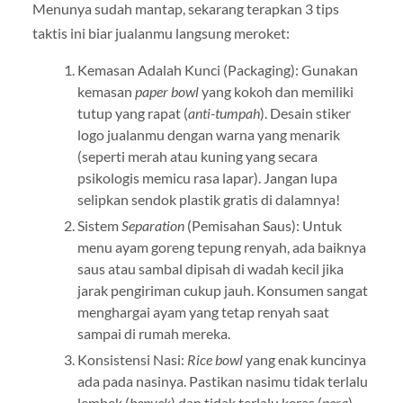
Menunya sudah mantap, sekarang terapkan 3 tips
taktis ini biar jualanmu langsung meroket:
Kemasan Adalah Kunci (Packaging): Gunakan
kemasan
paper bowl
yang kokoh dan memiliki
tutup yang rapat (
anti-tumpah
). Desain stiker
logo jualanmu dengan warna yang menarik
(seperti merah atau kuning yang secara
psikologis memicu rasa lapar). Jangan lupa
selipkan sendok plastik gratis di dalamnya!
Sistem
Separation
(Pemisahan Saus): Untuk
menu ayam goreng tepung renyah, ada baiknya
saus atau sambal dipisah di wadah kecil jika
jarak pengiriman cukup jauh. Konsumen sangat
menghargai ayam yang tetap renyah saat
sampai di rumah mereka.
Konsistensi Nasi:
Rice bowl
yang enak kuncinya
ada pada nasinya. Pastikan nasimu tidak terlalu
lembek (
benyek
) dan tidak terlalu keras (
pera
).